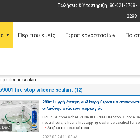
Πωλήσεις & Υποστήριξη :
86-021-3768-
2288
τα
Περίπου εμείς
Γύρος εργοστασίων
Ποιοτ
top silicone sealant
o9001 fire stop silicone sealant
(12)
280ml υγρή άσπρη ουδέτερη θεραπεία στεγανωτι
σιλικόνης στάσεων πυρκαγιάς
Liquid Silicone Adhesive Neutral Cure Fire Stop Silicone
neutral cure, silicone firestopping sealant classified for se
Διαβάστε περισσότερα
2022-03-24 11:03:46