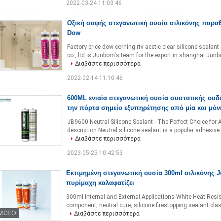
2022-03-24 11:03:46
Οξική σαφής στεγανωτική ουσία σιλικόνης παρα
Dow
Factory price dow corning rtv acetic clear silicone seal
co., ltd is Junbom's team for the export in shanghai Junbo
Διαβάστε περισσότερα
2022-02-14 11:10:46
600ML ενιαία στεγανωτική ουσία συστατικής ουδέ
την πόρτα σημείο εξυπηρέτησης από μία και μό
JB9600 Neutral Silicone Sealant - The Perfect Choice for 
description Neutral silicone sealant is a popular adhesive
Διαβάστε περισσότερα
2023-05-25 10:42:53
Εκτιμημένη στεγανωτική ουσία 300ml σιλικόνης 
πυρίμαχη καλαφατίζει
300ml Internal and External Applications White Heat Res
component, neutral cure, silicone firestopping sealant classi
Διαβάστε περισσότερα