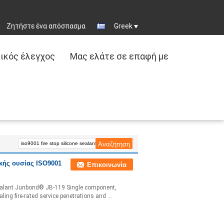
Ζητήστε ένα απόσπασμα
Greek
ικός έλεγχος
Μας ελάτε σε επαφή με
κής ουσίας ISO9001
Επικοινωνία
 Sealant Junbond® JB-119 Single component,
aling fire-rated service penetrations and ...