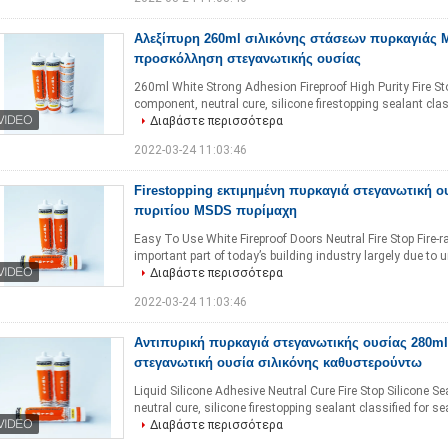
Αλεξίπυρη 260ml σιλικόνης στάσεων πυρκαγιάς
προσκόλληση στεγανωτικής ουσίας
260ml White Strong Adhesion Fireproof High Purity Fire S
component, neutral cure, silicone firestopping sealant classi
Διαβάστε περισσότερα
2022-03-24 11:03:46
Firestopping εκτιμημένη πυρκαγιά στεγανωτική ο
πυριτίου MSDS πυρίμαχη
Easy To Use White Fireproof Doors Neutral Fire Stop Fire-ra
important part of today’s building industry largely due to 
Διαβάστε περισσότερα
2022-03-24 11:03:46
Αντιπυρική πυρκαγιά στεγανωτικής ουσίας 280ml 
στεγανωτική ουσία σιλικόνης καθυστερούντω
Liquid Silicone Adhesive Neutral Cure Fire Stop Silicone
neutral cure, silicone firestopping sealant classified for sea
Διαβάστε περισσότερα