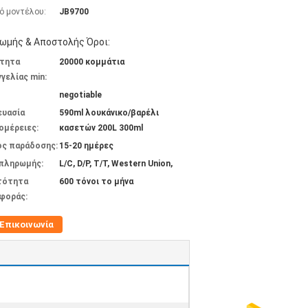
ό μοντέλου:
JB9700
ωμής & Αποστολής Όροι:
τητα
20000 κομμάτια
γελίας min:
negotiable
ευασία
590ml λουκάνικο/βαρέλι
ομέρειες:
κασετών 200L 300ml
ος παράδοσης:
15-20 ημέρες
 πληρωμής:
L/C, D/P, T/T, Western Union,
τότητα
600 τόνοι το μήνα
φοράς:
Επικοινωνία