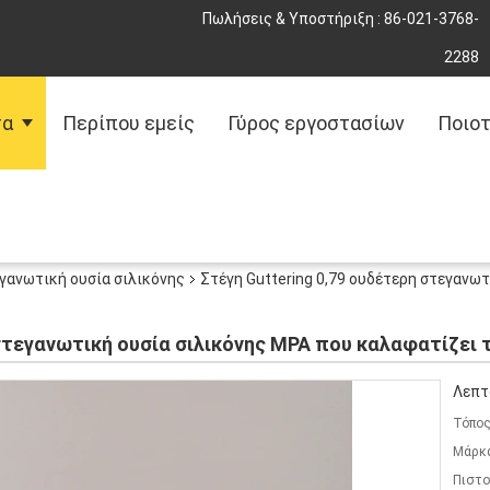
Πωλήσεις & Υποστήριξη :
86-021-3768-
2288
τα
Περίπου εμείς
Γύρος εργοστασίων
Ποιοτ
γανωτική ουσία σιλικόνης
Στέγη Guttering 0,79 ουδέτερη στεγανω
στεγανωτική ουσία σιλικόνης MPA που καλαφατίζει τ
Λεπτ
Τόπος
Μάρκ
Πιστο