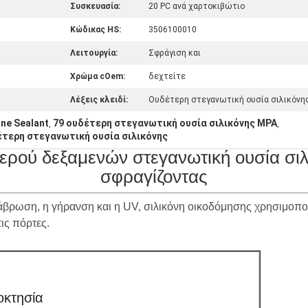
Συσκευασία:
20 PC ανά χαρτοκιβώτιο
Κώδικας HS:
3506100010
Λειτουργία:
Σφράγιση και
Χρώμα cOem:
δεχτείτε
Λέξεις κλειδί:
Ουδέτερη στεγανωτική ουσία σιλικόνη
one Sealant
79 ουδέτερη στεγανωτική ουσία σιλικόνης MPA
,
,
τερη στεγανωτική ουσία σιλικόνης
νερού δεξαμενών στεγανωτική ουσία σι
σφραγίζοντας
άβρωση, η γήρανση και η UV, σιλικόνη οικοδόμησης χρησιμοπο
ις πόρτες.
οκτησία