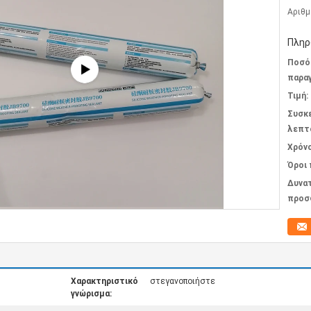
Αριθμ
Πληρ
Ποσό
παραγ
Τιμή:
Συσκ
λεπτ
Χρόν
Όροι
Δυνα
προσ
Χαρακτηριστικό
στεγανοποιήστε
γνώρισμα: