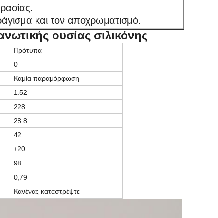
κρασίας.
 ράγισμα και τον αποχρωματισμό.
ανωτικής ουσίας σιλικόνης
Πρότυπα
0
Καμία παραμόρφωση
1.52
228
28.8
42
±20
98
0,79
Κανένας καταστρέψτε