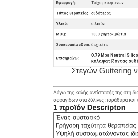
Εφαρμογή:
Τοίχος κουρτινών
Τύπος θεραπείας:
ουδέτερος
Υλικό:
σιλικόνη
MOQ:
1000 χαρτοκιβώτια
Συσκευασία cOem:
δεχτείτε
0.79 Mpa Neutral Silic
Επισημαίνω:
καλαφατίζοντας ουδέ
Στεγών Guttering 
Λόγω της καλής αντίστασής της στη δι
σφραγίδων στα ξύλινες παράθυρα και τ
1 προϊόν Descripton
Ένας-συστατικό
Γρήγορη ταχύτητα θεραπείας
Υψηλή συσσωματώνοντας ιδι