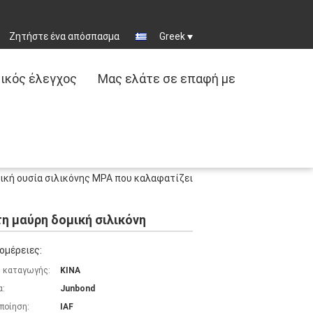
Ζητήστε ένα απόσπασμα
Greek
ικός έλεγχος
Μας ελάτε σε επαφή με
τική ουσία σιλικόνης MPA που καλαφατίζει
η μαύρη δομική σιλικόνη
ομέρειες:
 καταγωγής:
ΚΙΝΑ
α:
Junbond
ποίηση:
IAF