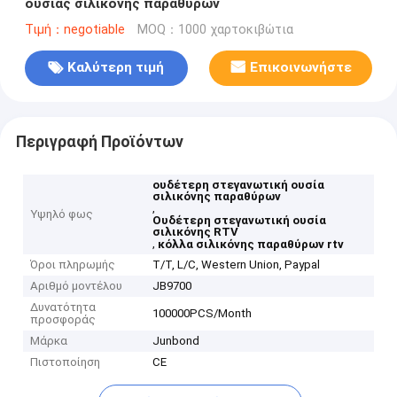
ουσίας σιλικόνης παραθύρων
Τιμή：negotiable
MOQ：1000 χαρτοκιβώτια
Καλύτερη τιμή
Επικοινωνήστε
Περιγραφή Προϊόντων
ουδέτερη στεγανωτική ουσία
σιλικόνης παραθύρων
,
Υψηλό φως
Ουδέτερη στεγανωτική ουσία
σιλικόνης RTV
,
κόλλα σιλικόνης παραθύρων rtv
Όροι πληρωμής
T/T, L/C, Western Union, Paypal
Αριθμό μοντέλου
JB9700
Δυνατότητα
100000PCS/Month
προσφοράς
Μάρκα
Junbond
Πιστοποίηση
CE