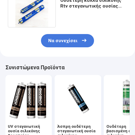
Ουδέτερη κόλλα σιλικόνης
Rtv στεγανωτικής ουσίας
σιλικόνης παραθύρων
Να συνεχίσει
Συνιστώμενα Προϊόντα
UV στεγανωτική
Άσπρη ουδέτερη
Ουδέτερη
ουσία σιλικόνης
στεγανωτική ουσία
βασισμένη στ