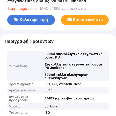
στεγανωτικής ουσίας 590ml PU Junbond
Τιμή：negotiable
MOQ：1000 χαρτοκιβώτια
Καλύτερη τιμή
Επικοινωνήστε
Περιγραφή Προϊόντων
590ml συγκολλητική στεγανωτική
ουσία PU
,
Συγκολλητική στεγανωτική ουσία
Υψηλό φως
PU Junbond
,
590ml κόλλα αλεξήνεμων
αυτοκινήτων
Όροι πληρωμής
L/C, T/T, Western Union,
Αριθμό μοντέλου
JB16
Δυνατότητα
14400 χαρτοκιβώτια ανά ημέρα
προσφοράς
Μάρκα
Junbond
Πιστοποίηση
ISO