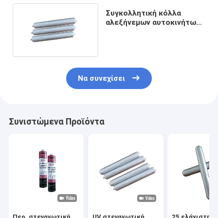
Συγκολλητική κόλλα
αλεξήνεμων αυτοκινήτων
στεγανωτικής ουσίας
590ml PU Junbond
Να συνεχίσει
Συνιστώμενα Προϊόντα
Περ. στεγανωτική
UV στεγανωτική
25 ελάχιστη 