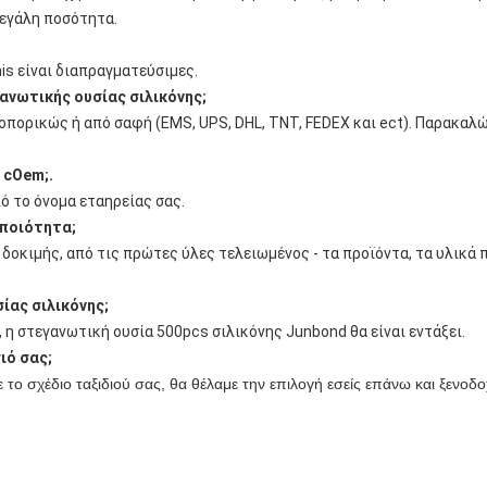
μεγάλη ποσότητα.
This είναι διαπραγματεύσιμες.
γανωτικής ουσίας σιλικόνης;
οπορικώς ή από σαφή (EMS, UPS, DHL, TNT, FEDEX και ect). Παρακαλώ
 cOem;.
ό το όνομα εταηρείας σας.
 ποιότητα;
δοκιμής, από τις πρώτες ύλες τελειωμένος - τα προϊόντα, τα υλικά 
ίας σιλικόνης;
, η στεγανωτική ουσία 500pcs σιλικόνης Junbond θα είναι εντάξει.
ιό σας;
ο σχέδιο ταξιδιού σας, θα θέλαμε την επιλογή εσείς επάνω και ξενοδοχ