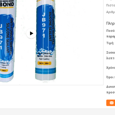
Πιστο
Αριθμ
Πληρ
Ποσό
παραγ
Τιμή:
Συσκ
λεπτ
Χρόν
Όροι
Δυνα
προσ