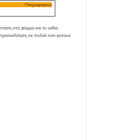
............................ Πληροφοριών
σταση στη φόρμα και το ωίδιο.
λη προσκόλληση σε πολλά non-porous