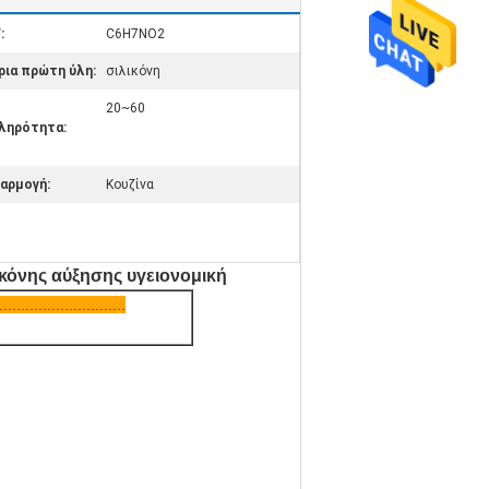
:
C6H7NO2
ρια πρώτη ύλη:
σιλικόνη
20~60
ληρότητα:
αρμογή:
Κουζίνα
ικόνης αύξησης υγειονομική
.............................