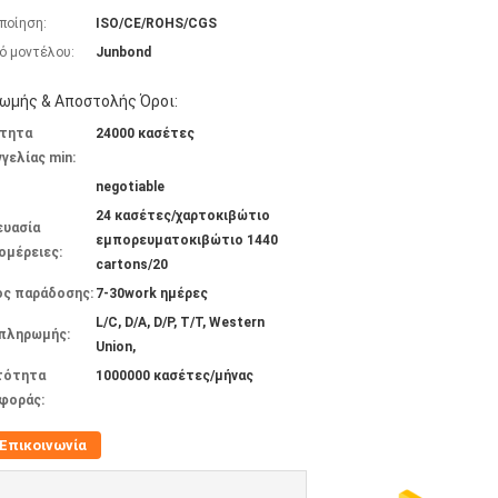
ποίηση:
ISO/CE/ROHS/CGS
ό μοντέλου:
Junbond
ωμής & Αποστολής Όροι:
τητα
24000 κασέτες
γελίας min:
negotiable
24 κασέτες/χαρτοκιβώτιο
ευασία
εμπορευματοκιβώτιο 1440
ομέρειες:
cartons/20
ος παράδοσης:
7-30work ημέρες
L/C, D/A, D/P, T/T, Western
 πληρωμής:
Union,
τότητα
1000000 κασέτες/μήνας
φοράς:
Επικοινωνία