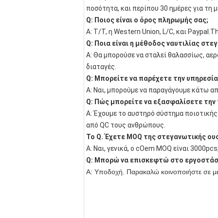
ποσότητα, και περίπου 30 ημέρες για τη 
Q: Ποιος είναι ο όρος πληρωμής σας;
Α: T/T, η Western Union, L/C, και Paypal.
Q: Ποια είναι η μέθοδος ναυτιλίας στε
Α: Θα μπορούσε να σταλεί θαλασσίως, αερ
διαταγές.
Q: Μπορείτε να παρέχετε την υπηρεσία
Α: Ναι, μπορούμε να παραγάγουμε κάτω απ
Q: Πώς μπορείτε να εξασφαλίσετε την
Α: Έχουμε το αυστηρό σύστημα ποιοτικής 
από QC τους ανθρώπους.
Το Q. Έχετε MOQ της στεγανωτικής ουσ
Α: Ναι, γενικά, ο cOem MOQ είναι 3000pcs
Q: Μπορώ να επισκεφτώ στο εργοστάσ
Α: Υποδοχή. Παρακαλώ κοινοποιήστε σε με τ