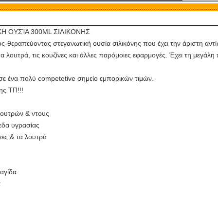
...........................................................................................................
Η ΟΥΣΊΑ 300ML ΣΙΛΙΚΟΝΗΣ
ς-θεραπεύοντας στεγανωτική ουσία σιλικόνης που έχει την άριστη αντί
τα λουτρά, τις κουζίνες και άλλες παρόμοιες εφαρμογές. Έχει τη μεγά
η σε ένα πολύ competetive σημείο εμπορικών τιμών.
ς ΤΠ!!!
λουτρών & ντους
πεδα υγρασίας
νες & τα λουτρά
ραγίδα
α