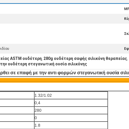
MF
Κύ
Σκ
ωιδίου
Εφ
πείας ASTM ουδέτερη
280g ουδέτερη σαφής σιλικόνη θεραπείας
,
,
την ουδέτερη στεγανωτική ουσία σιλικόνης
έρθει σε επαφή με την αντι φορμών στεγανωτική ουσία σιλ
................................................................................................................
1.32/1.02
0,4
280
0
1.8