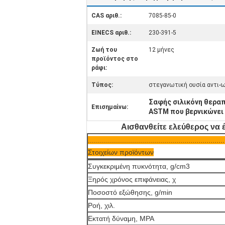
CAS αριθ.:
7085-85-0
EINECS αριθ.:
230-391-5
Ζωή του
12 μήνες
προϊόντος στο
ράφι:
Τύπος:
στεγανωτική ουσία αντι-
Σαφής σιλικόνη θερα
Επισημαίνω:
ASTM που βερνικώνει 
Αισθανθείτε ελεύθερος να 
....................................................................
Στοιχείων προϊόντων
Συγκεκριμένη πυκνότητα, g/cm3
Ξηρός χρόνος επιφάνειας, χ
Ποσοστό εξώθησης, g/min
Ροή, χιλ.
Εκτατή δύναμη, MPA