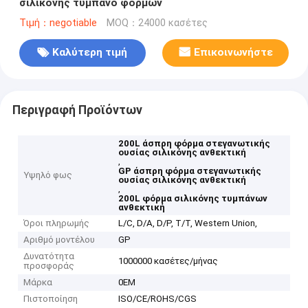
σιλικόνης τύμπανο φορμών
Τιμή：negotiable
MOQ：24000 κασέτες
Καλύτερη τιμή
Επικοινωνήστε
Περιγραφή Προϊόντων
200L άσπρη φόρμα στεγανωτικής
ουσίας σιλικόνης ανθεκτική
,
GP άσπρη φόρμα στεγανωτικής
Υψηλό φως
ουσίας σιλικόνης ανθεκτική
,
200L φόρμα σιλικόνης τυμπάνων
ανθεκτική
Όροι πληρωμής
L/C, D/A, D/P, T/T, Western Union,
Αριθμό μοντέλου
GP
Δυνατότητα
1000000 κασέτες/μήνας
προσφοράς
Μάρκα
0EM
Πιστοποίηση
ISO/CE/ROHS/CGS