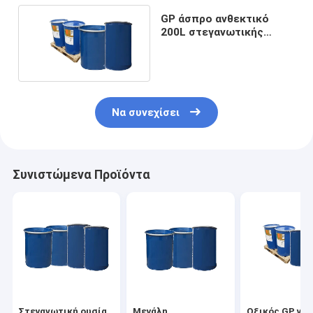
GP άσπρο ανθεκτικό
200L στεγανωτικής
ουσίας σιλικόνης
τύμπανο φορμών
Να συνεχίσει
Συνιστώμενα Προϊόντα
Στεγανωτική ουσία
Μεγάλη
Οξικός GP γεν