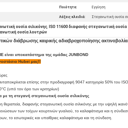
Ποιότητα:
Εγγύηση
Λέξεις κλειδιά:
Στεγανωτική ουσία σ
νωτική ουσία σιλικόνης
ISO 11600 διαφανής στεγανωτική ουσία 
,
γανωτική ουσία λουτρών
τικών διάβρωσης καιρικής αδιαβροχοποίησης ακτινοβολία
ΠΕ είναι υποκατάστημα της ομάδας JUNBOND
γοστάσιο Hubei μας!!
ώρες
ανταποκρίνεται επίσης στην προδιαγραφή 9047 κατηγορία 50% του IS
0°C (υπό τον όρο των κριτηρίων)
 με τη στεγανή στεγανωτική ουσία σιλικόνης
ερη θεραπεία, διαφανής στεγανωτική ουσία σιλικόνης με την υψηλή ικαν
 ενώσεων των τοίχων κουρτινών γυαλιού, το καλαφάτισμα και η σύνδεση
ων, το εσωτερικές και υπαίθριες καλαφάτισμα και τη σύνδεση.