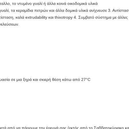
αλλο, το ντυμένο γυαλί ή άλλα κοινά οικοδομικά υλικά
υαλί, τα κεραμίδια πετρών και άλλα δομικά υλικά ανίχνευσε 3. Αντίστ
σταση, καλά extrudability και thixotropy 4. Συμβατό σύστημα με άλλε
νελεύσεων.
υασία σε μια ξηρά και σκιερή θέση κάτω από 27°C
τά από να πάρουμε την έρευνά σας (εκτός από το Σαββατοκύριακο και 