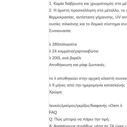
1. Καμία διάβρωση και χρωματισμός στο μέτ
2. Η άριστη προσκόλληση στο μέταλλο, το γ
θερμοκρασίας, αντίσταση γήρανσης, UV αντί
ουσίες σιλικόνης και το δομικό σύστημα συ
Συσκευασία:
λ 280ml/κασέτα
λ 24 κομμάτια/χαρτοκιβώτιο
λ 200L ανά βαρέλι
Αποθήκευση και ράφι ζωντανές:
το λ αποθηκεύει στην αρχική κλειστή συσκε
λ 9 μήνες από την ημερομηνία κατασκευής
Χρώμα:
λευκός/μαύρος/γκρίζος/διαφανής cOem λ
FAQ
Q: Πώς μπορώ να πάρω την τιμή;
Α: Αναφέρουμε συνήθως μέσα σε 24 ώρες με