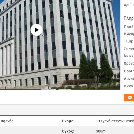
Αριθμ
Πληρ
Ποσό
παραγ
Τιμή:
Συσκ
λεπτ
Χρόν
Όροι
Δυνα
προσ
ιαφανής
Όνομα:
Στεγανή στεγανωτική
Όγκος:
300ml