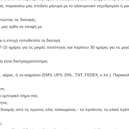
ιμή, παρακαλώ μας στείλετε μήνυμα με το ηλεκτρονικό ταχυδρομείο ή μ
ώντας τις διαταγές;
 μας έρθει σε επαφή με.
ι η εποχή τοποθετείτε τη διαταγή.
15 ημέρες για τις μικρές ποσότητες και περίπου 30 ημέρες για τις μεγ
is είναι διαπραγματεύσιμες.
 αέρας, ή να εκφράσει (EMS, UPS, DHL, TNT, FEDEX, κ.λπ.). Παρακαλώ
em;
ο εμπορικό σήμα σας.
τητα;
δοκιμής από τις πρώτες ύλες τελειωμένος - τα προϊόντα, τα υλικά πρέ
ς;