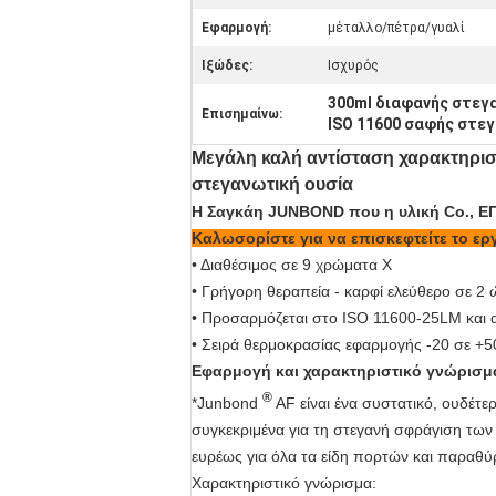
Εφαρμογή:
μέταλλο/πέτρα/γυαλί
Ιξώδες:
Ισχυρός
300ml διαφανής στεγα
Επισημαίνω:
ISO 11600 σαφής στε
Μεγάλη καλή αντίσταση χαρακτηρισ
στεγανωτική ουσία
Η Σαγκάη JUNBOND που η υλική Co., Ε
Καλωσορίστε για να επισκεφτείτε το ερ
• Διαθέσιμος σε 9 χρώματα Χ
• Γρήγορη θεραπεία - καρφί ελεύθερο σε 2 
• Προσαρμόζεται στο ISO 11600-25LM και 
• Σειρά θερμοκρασίας εφαρμογής -20 σε +5
Εφαρμογή και χαρακτηριστικό γνώρισμα
®
*Junbond
AF
είναι ένα συστατικό, ουδέτ
συγκεκριμένα για τη στεγανή σφράγιση των
ευρέως για όλα τα είδη πορτών και παραθύρ
Χαρακτηριστικό γνώρισμα: