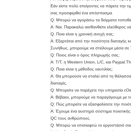
Εάν είστε πολύ επείγοντες να πάρετε την τ
σας προσφερθεί ένα απόσπασμα.
Q: Μπορώ να αγοράσω τα δείγματα τοποθετ
Α: Ναι. Παρακαλώ αισθανθείτε ελεύθερος να
Q: Ποια είναι η χρονική ανοχή σας;
Α: Εξαρτάται από την ποσότητα διαταγής κα
Συνήθως, μπορούμε να στείλουμε μέσα σε 7-
Q: Ποιος είναι ο όρος πληρωμής σας;
Α: T/T, η Western Union, L/C, και Paypal.Th
Q: Ποια είναι η μέθοδος ναυτιλίας;
Α: Θα μπορούσε να σταλεί από τη θάλασσα,
διαταγές.
Q: Μπορείτε να παρέχετε την υπηρεσία cO
Α: Βέβαιοι, μπορούμε να παραγάγουμε με τ
Q: Πώς μπορείτε να εξασφαλίσετε την ποιό
Α: Έχουμε ένα αυστηρό σύστημα ποιοτικής 
QC τους ανθρώπους.
Q: Μπορώ να επισκεφτώ το εργοστάσιό σα