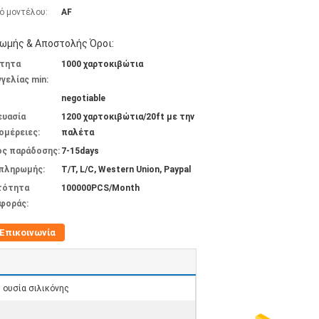
ό μοντέλου:
AF
ωμής & Αποστολής Όροι:
τητα
1000 χαρτοκιβώτια
γελίας min:
negotiable
ευασία
1200 χαρτοκιβώτια/20ft με την
ομέρειες:
παλέτα
ος παράδοσης:
7-15days
 πληρωμής:
T/T, L/C, Western Union, Paypal
τότητα
100000PCS/Month
φοράς:
Επικοινωνία
 ουσία σιλικόνης