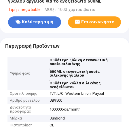
γυαλιού αργιλίου για το ανοξείδωτο 600ML
Τιμή：negotiable
MOQ：1000 χαρτοκιβώτια
Καλύτερη τιμή
Επικοινωνήστε
Περιγραφή Προϊόντων
Ουδέτερη ξύλινη στεγανωτική
ουσία σιλικόνης
,
600ML στεγανωτική ουσία
Υψηλό φως
σιλικόνης γυαλιού
,
Ουδέτερη κόλλα σιλικόνης
ανοξείδωτου
Όροι πληρωμής
T/T, L/C, Western Union, Paypal
Αριθμό μοντέλου
JB9500
Δυνατότητα
100000pcs/month
προσφοράς
Μάρκα
Junbond
Πιστοποίηση
CE