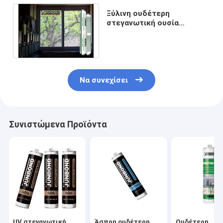
Ξύλινη ουδέτερη
στεγανωτική ουσία
σιλικόνης γυαλιού αργιλίου
για το ανοξείδωτο 600ML
Να συνεχίσει
Συνιστώμενα Προϊόντα
UV στεγανωτική
Άσπρη ουδέτερη
Ουδέτερη