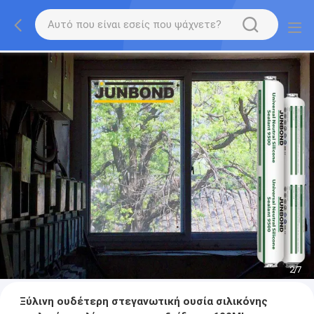
2
/
7
Ξύλινη ουδέτερη στεγανωτική ουσία σιλικόνης