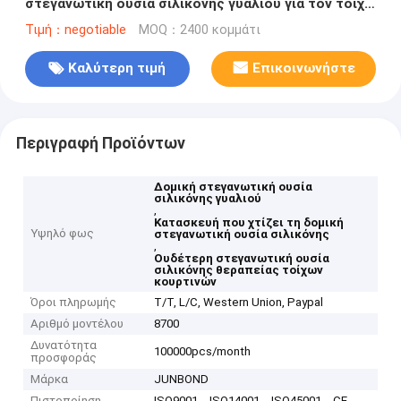
στεγανωτική ουσία σιλικόνης γυαλιού για τον τοίχο
κουρτινών
Τιμή：negotiable
MOQ：2400 κομμάτι
Καλύτερη τιμή
Επικοινωνήστε
Περιγραφή Προϊόντων
Δομική στεγανωτική ουσία
σιλικόνης γυαλιού
,
Κατασκευή που χτίζει τη δομική
Υψηλό φως
στεγανωτική ουσία σιλικόνης
,
Ουδέτερη στεγανωτική ουσία
σιλικόνης θεραπείας τοίχων
κουρτινών
Όροι πληρωμής
T/T, L/C, Western Union, Paypal
Αριθμό μοντέλου
8700
Δυνατότητα
100000pcs/month
προσφοράς
Μάρκα
JUNBOND
Πιστοποίηση
ISO9001、ISO14001、ISO45001、CE