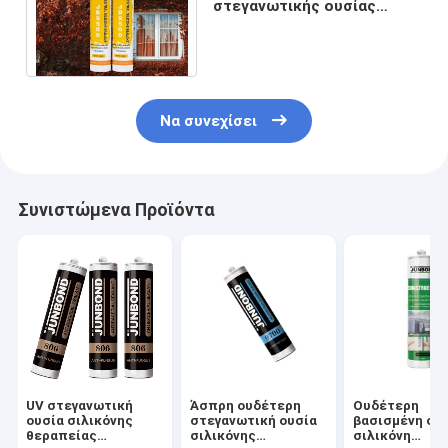
στεγανωτικής ουσίας
σιλικόνης σκοπού
ουδέτερη για τα παράθυρα
πορτών
Να συνεχίσει
Συνιστώμενα Προϊόντα
UV στεγανωτική
Άσπρη ουδέτερη
Ουδέτερη
ουσία σιλικόνης
στεγανωτική ουσία
βασισμένη στ
θεραπείας
σιλικόνης
σιλικόνη