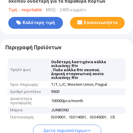
σκοπού ουδέτερη για τα παράθυρα πορτών
Τιμή：negotiable
MOQ：2400 κομμάτι
Καλύτερη τιμή
Επικοινωνήστε
Περιγραφή Προϊόντων
Ουδέτερη λαστιχένια κόλλα
σιλικόνης Rtv
Υψηλό φως
,
,
Πολυ κόλλα Rtv σκοπού
Δομική στεγανωτική ουσία
σιλικόνης Rtv
Όροι πληρωμής
T/T, L/C, Western Union, Paypal
Αριθμό μοντέλου
9500
Δυνατότητα
100000pcs/month
προσφοράς
Μάρκα
JUNBOND
Πιστοποίηση
ISO9001、ISO14001、ISO45001、CE
Δείτε περισσότερων