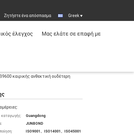
Ζητήστε ένα απόσπασμα
Greek
ικός έλεγχος
Μας ελάτε σε επαφή με
B9600 καιρικής ανθεκτική ουδέτερη
ης
ομέρειες:
 καταγωγής:
Guangdong
α:
JUNBOND
ποίηση:
ISO9001、ISO14001、ISO45001