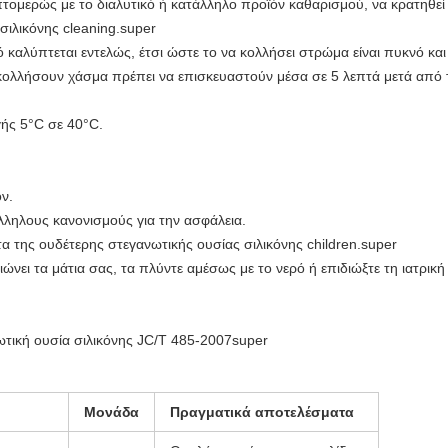
τομερώς με το διαλυτικό ή κατάλληλο προϊόν καθαρισμού, να κρατηθεί 
σιλικόνης
cleaning.super
ό καλύπτεται εντελώς, έτσι ώστε το να κολλήσει στρώμα είναι πυκνό κα
 κολλήσουν χάσμα πρέπει να επισκευαστούν μέσα σε 5 λεπτά μετά από 
ής 5°C σε 40°C.
ν.
λληλους κανονισμούς για την ασφάλεια.
τα της
ουδέτερης στεγανωτικής ουσίας σιλικόνης
children.super
ιώνει τα μάτια σας, τα πλύντε αμέσως με το νερό ή επιδιώξτε τη ιατρι
τική ουσία σιλικόνης
JC/T 485-2007super
Μονάδα
Πραγματικά αποτελέσματα