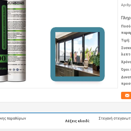
Αριθμ
Πληρ
Ποσό
παραγ
Τιμή:
Συσκ
λεπτ
Χρόν
Όροι
Δυνα
προσ
όνης παραθύρων
Στεγανή στεγανωτι
Λέξεις κλειδί: