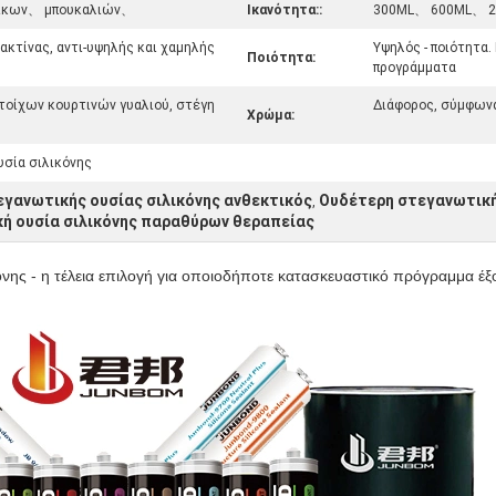
νικων、 μπουκαλιών、
Ικανότητα::
300ML、 600ML、 2
ακτίνας, αντι-υψηλής και χαμηλής
Υψηλός - ποιότητα.
Ποιότητα:
προγράμματα
τοίχων κουρτινών γυαλιού, στέγη
Διάφορος, σύμφωνα
Χρώμα:
σία σιλικόνης
εγανωτικής ουσίας σιλικόνης ανθεκτικός
Ουδέτερη στεγανωτική 
,
ή ουσία σιλικόνης παραθύρων θεραπείας
νης - η τέλεια επιλογή για οποιοδήποτε κατασκευαστικό πρόγραμμα έξ