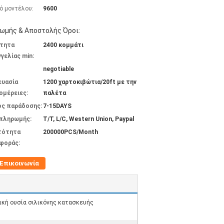
ό μοντέλου:
9600
ωμής & Αποστολής Όροι:
τητα
2400 κομμάτι
γελίας min:
negotiable
ευασία
1200 χαρτοκιβώτια/20ft με την
ομέρειες:
παλέτα
ος παράδοσης:
7-15DAYS
 πληρωμής:
T/T, L/C, Western Union, Paypal
τότητα
200000PCS/Month
φοράς:
Επικοινωνία
κή ουσία σιλικόνης κατασκευής