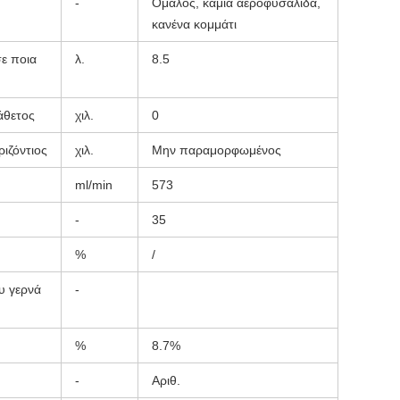
-
Ομαλός, καμία αεροφυσαλίδα,
κανένα κομμάτι
ε ποια
λ.
8.5
άθετος
χιλ.
0
ριζόντιος
χιλ.
Μην παραμορφωμένος
ml/min
573
-
35
%
/
υ γερνά
-
%
8.7%
-
Αριθ.