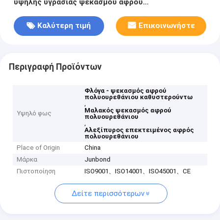
υψηλής υγρασίας ψεκασμού αφρού
πολυουρεθάνιου
Καλύτερη τιμή
Επικοινωνήστε
Περιγραφή Προϊόντων
Φλόγα - ψεκασμός αφρού
πολυουρεθάνιου καθυστερούντω
,
Μαλακός ψεκασμός αφρού
Υψηλό φως
πολυουρεθάνιου
,
Αλεξίπυρος επεκτειμένος αφρός
πολυουρεθάνιου
Place of Origin
China
Μάρκα
Junbond
Πιστοποίηση
ISO9001、ISO14001、ISO45001、CE
Δείτε περισσότερων