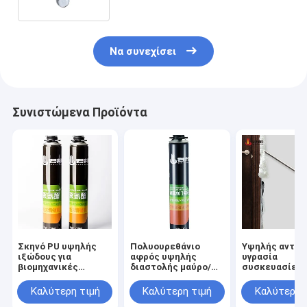
Να συνεχίσει
Συνιστώμενα Προϊόντα
Σκηνό PU υψηλής
Πολυουρεθάνιο
Υψηλής αντοχ
ιξώδους για
αφρός υψηλής
υγρασία
βιομηχανικές
διαστολής μαύρο/
συσκευασίες 
εφαρμογές
λευκό/γκρι/
αφρό PU για
διαφανές
κουτάκια θυρ
Καλύτερη τιμή
Καλύτερη τιμή
Καλύτερη 