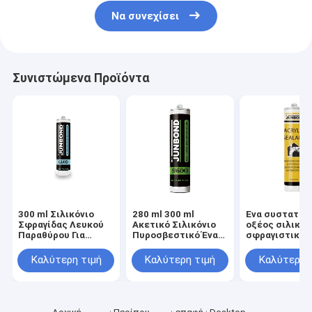
Να συνεχίσει
Συνιστώμενα Προϊόντα
300 ml Σιλικόνιο
280 ml 300 ml
Ένα συστατικ
Σφραγίδας Λευκού
Ακετικό Σιλικόνιο
οξέος σιλικόν
Παραθύρου Για
Πυροσβεστικό Ένα
σφραγιστικό γ
Σφραγίδα του
Συστατικό
παράθυρο 280
μπάνιου
Αδιάβροχο
300ml
Καλύτερη τιμή
Καλύτερη τιμή
Καλύτερη 