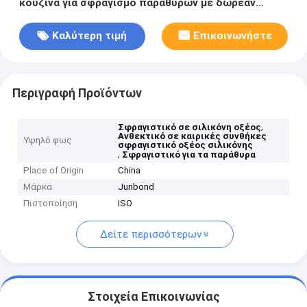
κουζίνα για σφραγισμό παραθύρων με δωρεάν
δείγμα
Καλύτερη τιμή
Επικοινωνήστε
Περιγραφή Προϊόντων
,
Σφραγιστικό σε σιλικόνη οξέος
Ανθεκτικό σε καιρικές συνθήκες
Υψηλό φως
σφραγιστικό οξέος σιλικόνης
,
Σφραγιστικό για τα παράθυρα
Place of Origin
China
Μάρκα
Junbond
Πιστοποίηση
ISO
Δείτε περισσότερων
Στοιχεία Επικοινωνίας