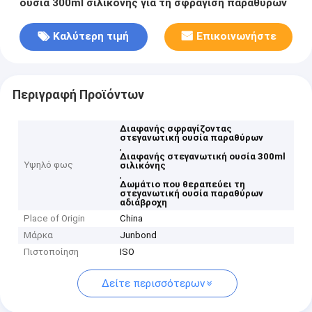
ουσία 300ml σιλικόνης για τη σφράγιση παραθύρων
Καλύτερη τιμή
Επικοινωνήστε
Περιγραφή Προϊόντων
Διαφανής σφραγίζοντας
στεγανωτική ουσία παραθύρων
,
Διαφανής στεγανωτική ουσία 300ml
Υψηλό φως
σιλικόνης
,
Δωμάτιο που θεραπεύει τη
στεγανωτική ουσία παραθύρων
αδιάβροχη
Place of Origin
China
Μάρκα
Junbond
Πιστοποίηση
ISO
Δείτε περισσότερων