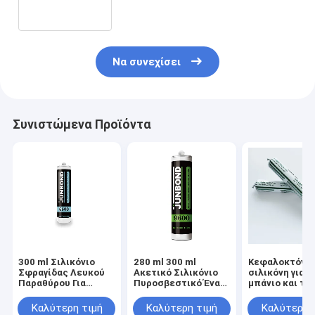
παραθύρων
Να συνεχίσει
Συνιστώμενα Προϊόντα
300 ml Σιλικόνιο
280 ml 300 ml
Κεφαλοκτόνο 
Σφραγίδας Λευκού
Ακετικό Σιλικόνιο
σιλικόνη για τ
Παραθύρου Για
Πυροσβεστικό Ένα
μπάνιο και τη
Σφραγίδα του
Συστατικό
κουζίνα για
μπάνιου
Αδιάβροχο
σφραγισμό
Καλύτερη τιμή
Καλύτερη τιμή
Καλύτερη 
παραθύρων μ